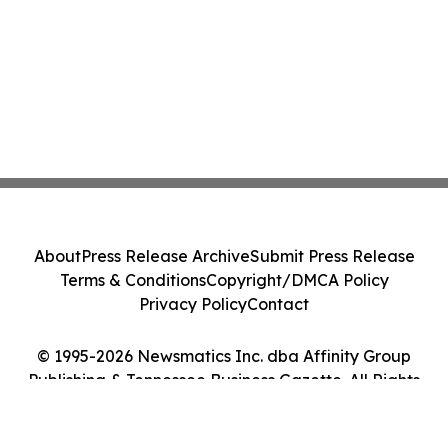
About
Press Release Archive
Submit Press Release
Terms & Conditions
Copyright/DMCA Policy
Privacy Policy
Contact
© 1995-2026 Newsmatics Inc. dba Affinity Group
Publishing & Tennessee Business Gazette. All Rights
Reserved.