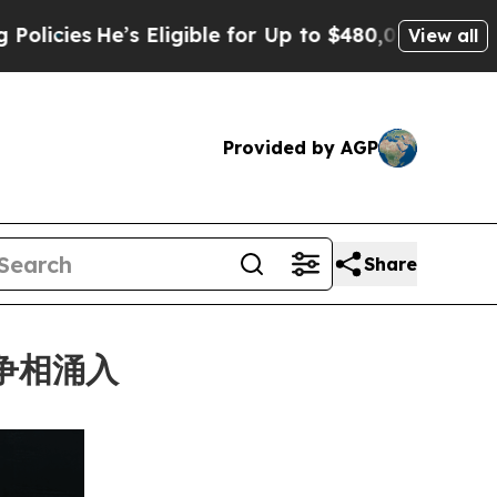
He’s Eligible for Up to $480,000 After Being Wr
View all
Provided by AGP
Share
者争相涌入