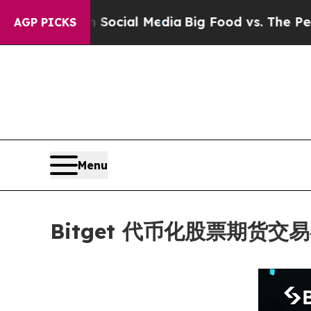
ges on Social Media
Big Food vs. The People. Big
AGP PICKS
Menu
Bitget 代币化股票期货