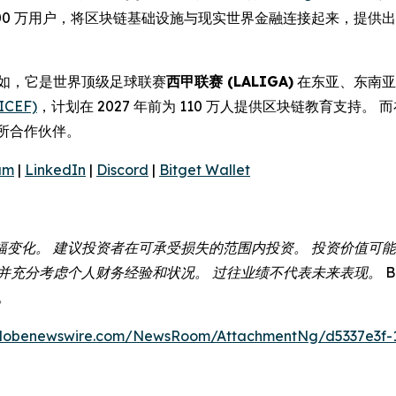
,000 万用户，将区块链基础设施与现实世界金融连接起来，提
例如，它是世界顶级足球联赛
西甲联赛 (LALIGA)
在东亚、东南亚
CEF)
，计划在 2027 年前为 110 万人提供区块链教育支持。
所合作伙伴。
am
|
LinkedIn
|
Discord
|
Bitget Wallet
幅变化。 建议投资者在可承受损失的范围内投资。 投资价值可
充分考虑个人财务经验和状况。 过往业绩不代表未来表现。 Bit
。
globenewswire.com/NewsRoom/AttachmentNg/d5337e3f-