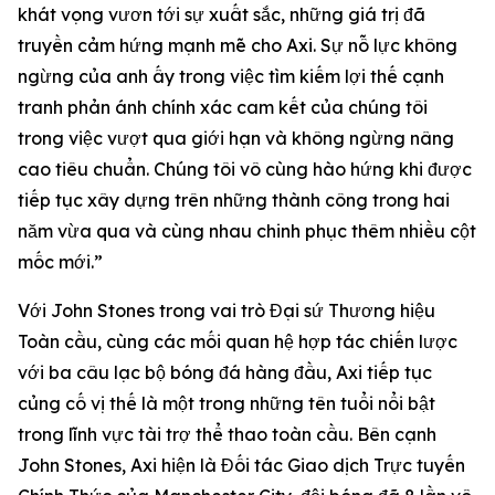
khát vọng vươn tới sự xuất sắc, những giá trị đã
truyền cảm hứng mạnh mẽ cho Axi. Sự nỗ lực không
ngừng của anh ấy trong việc tìm kiếm lợi thế cạnh
tranh phản ánh chính xác cam kết của chúng tôi
trong việc vượt qua giới hạn và không ngừng nâng
cao tiêu chuẩn. Chúng tôi vô cùng hào hứng khi được
tiếp tục xây dựng trên những thành công trong hai
năm vừa qua và cùng nhau chinh phục thêm nhiều cột
mốc mới.”
Với John Stones trong vai trò Đại sứ Thương hiệu
Toàn cầu, cùng các mối quan hệ hợp tác chiến lược
với ba câu lạc bộ bóng đá hàng đầu, Axi tiếp tục
củng cố vị thế là một trong những tên tuổi nổi bật
trong lĩnh vực tài trợ thể thao toàn cầu. Bên cạnh
John Stones, Axi hiện là Đối tác Giao dịch Trực tuyến