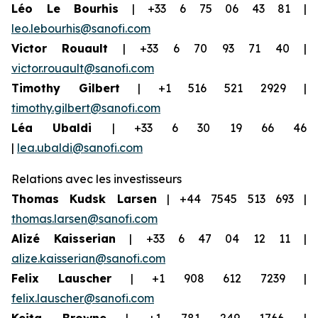
Léo Le Bourhis
| +33 6 75 06 43 81 |
leo.lebourhis@sanofi.com
Victor Rouault
| +33 6 70 93 71 40 |
victor.rouault@sanofi.com
Timothy Gilbert
| +1 516 521 2929 |
timothy.gilbert@sanofi.com
Léa Ubaldi
| +33 6 30 19 66 46
|
lea.ubaldi@sanofi.com
Relations avec les investisseurs
Thomas Kudsk Larsen
| +44 7545 513 693 |
thomas.larsen@sanofi.com
Alizé Kaisserian
| +33 6 47 04 12 11 |
alize.kaisserian@sanofi.com
Felix Lauscher
| +1 908 612 7239 |
felix.lauscher@sanofi.com