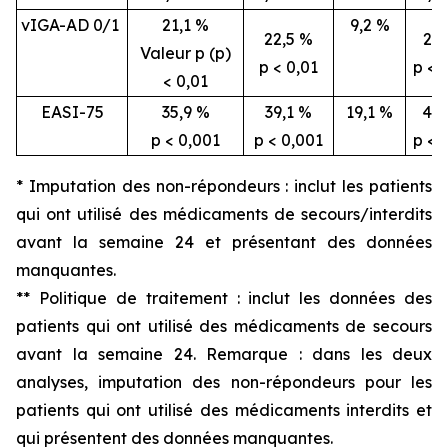
vIGA-AD 0/1
21,1 %
9,2 %
22,5 %
26,
Valeur p (p)
p < 0,01
p < 
< 0,01
EASI-75
35,9 %
39,1 %
19,1 %
46,
p < 0,001
p < 0,001
p < 
* Imputation des non-répondeurs : inclut les patients
qui ont utilisé des médicaments de secours/interdits
avant la semaine 24 et présentant des données
manquantes.
** Politique de traitement : inclut les données des
patients qui ont utilisé des médicaments de secours
avant la semaine 24. Remarque : dans les deux
analyses, imputation des non-répondeurs pour les
patients qui ont utilisé des médicaments interdits et
qui présentent des données manquantes.