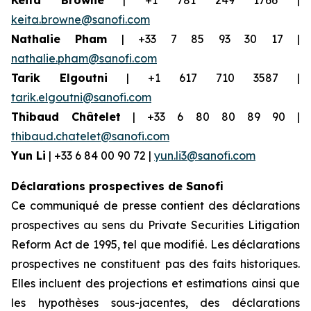
Keita Browne
| +1 781 249 1766 |
keita.browne@sanofi.com
Nathalie Pham
| +33 7 85 93 30 17 |
nathalie.pham@sanofi.com
Tarik Elgoutni
| +1 617 710 3587 |
tarik.elgoutni@sanofi.com
Thibaud Châtelet
| +33 6 80 80 89 90 |
thibaud.chatelet@sanofi.com
Yun Li
| +33 6 84 00 90 72 |
yun.li3@sanofi.com
Déclarations prospectives de Sanofi
Ce communiqué de presse contient des déclarations
prospectives au sens du Private Securities Litigation
Reform Act de 1995, tel que modifié. Les déclarations
prospectives ne constituent pas des faits historiques.
Elles incluent des projections et estimations ainsi que
les hypothèses sous-jacentes, des déclarations