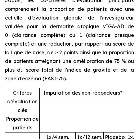
Japon, les co-critères d’évaluation principaux
comprenaient la proportion de patients avec une
échelle d’évaluation globale de l’investigateur
validée pour la dermatite atopique vIGA-AD de
0 (clairance complète) ou 1 (clairance presque
complète) et une réduction, par rapport au score de
la ligne de base, de ≥ 2 points ainsi que la proportion
de patients atteignant une amélioration de 75 % ou
plus du score total de l’indice de gravité et de la
zone d’eczéma (EASI-75).
Critères
Imputation des non-répondeurs*
P
d’évaluation
clés
Proportion de
patients
1x/4 sem.
1x/12 sem.
Placebo
1x/4